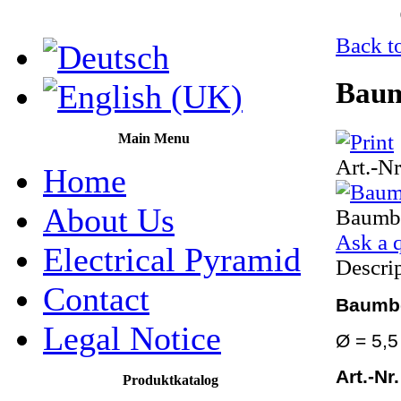
Back t
Baum
Main Menu
Art.-Nr
Home
About Us
Baumb
Ask a q
Electrical Pyramid
Descri
Contact
Baumbe
Legal Notice
Ø = 5,
Art.-Nr
Produktkatalog